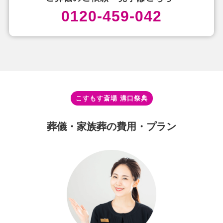
0120-459-042
こすもす斎場 溝⼝祭典
葬儀・家族葬の費⽤・プラン