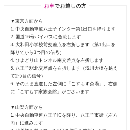
お⾞
でお越しの⽅
▼東京方面から
1. 中央⾃動⾞道⼋王⼦インター第1出⼝を降ります
2. 国道16号バイパスに合流します
3. ⼤和⽥⼩学校前交差点を右折します（第1出⼝を
降りてから3つ⽬の信号）
4. ひよどり⼭トンネル南交差点を左折します
5. ⼋王⼦駅北交差点を右折します（浅川⼤橋を越え
て2つ⽬の信号）
6. そのまま直進した左側に「こすもす斎場」、右側
に「こすもす家族会館」がございます
▼山梨方面から
1. 中央⾃動⾞道⼋王⼦ICを降り、⼋王⼦市街（左⽅
向）に進みます