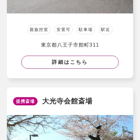
親族控室
安置可
駐車場
駅近
東京都八王子市館町311
詳細はこちら
大光寺会館斎場
提携斎場