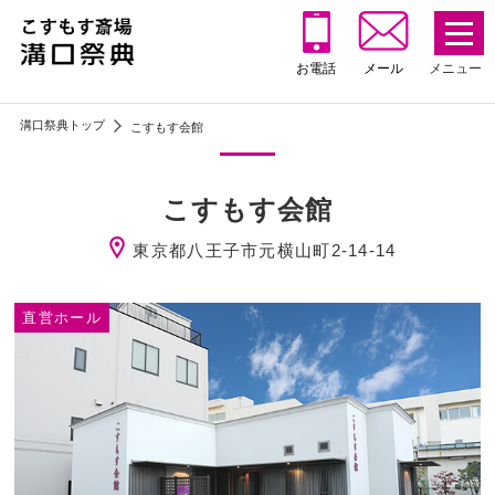
お電話
メール
溝口祭典トップ
こすもす会館
こすもす会館
東京都⼋王⼦市元横⼭町2-14-14
直営ホール