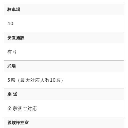
駐車場
40
安置施設
有り
式場
5席（最⼤対応⼈数10名）
宗 派
全宗派ご対応
親族様控室