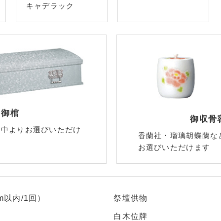
キャデラック
御棺
御収骨
の中よりお選びいただけ
香蘭社・瑠璃胡蝶蘭な
お選びいただけます
m以内/1回）
祭壇供物
白木位牌