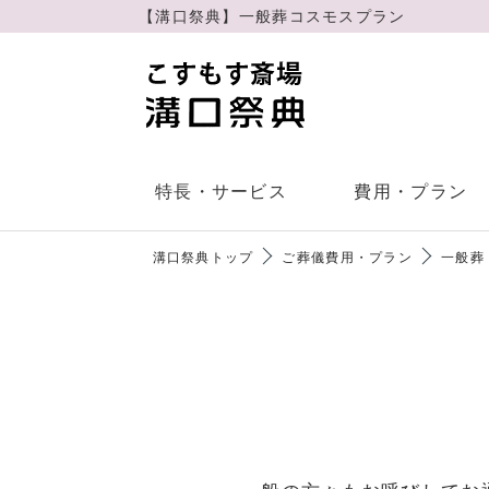
【溝⼝祭典】一般葬コスモスプラン
特長・サービス
費用・プラン
溝⼝祭典トップ
ご葬儀費用・プラン
一般葬
会社概要
直葬
ご葬儀・家族葬の流れ
6つの特長
よく
事