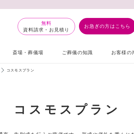
無料
お急ぎの⽅はこちら
資料請求・お見積り
斎場・葬儀場
ご葬儀の知識
お客様の
コスモスプラン
自宅葬
楢原斎場
個⼈情報保護⽅
コスモスプラン
福祉葬
南多摩斎場
サイトマップ
スタッフ紹介
一日葬
供花・盛篭のご
宝泉寺別院
あるご質問
前相談
アフターサポート
お葬式ブログ
会員制度こす