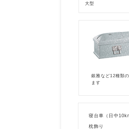
大型
銀雅など12種類
ます
寝台車（日中10k
枕飾り