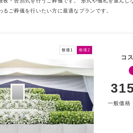
通夜・告別式を⾏うご葬儀です。 形式や儀礼を重んじ
こすもす家族会館
大光寺会館斎場
わるご葬儀を行いたい方に最適なプランです。
新着情報
一般葬
祭壇1
祭壇2
コ
八王子市斎場
31
⼀般価格：