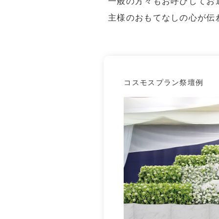
⼀般の⽅々もお呼びしてお
こすもす斎場
主様のおもてなしの心が伝
会報誌「こもれび」
家族葬
コスモスプラン祭壇例
こすもす会館