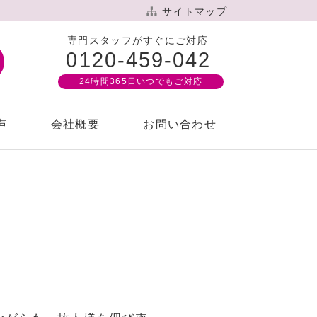
サイトマップ
専門スタッフがすぐにご対応
0120-459-042
24時間365⽇いつでもご対応
声
会社概要
お問い合わせ
針
案内
もす倶楽部
想いをカタチにするご葬儀