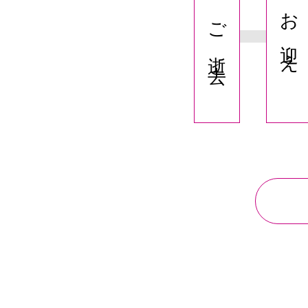
お迎え
ご逝去