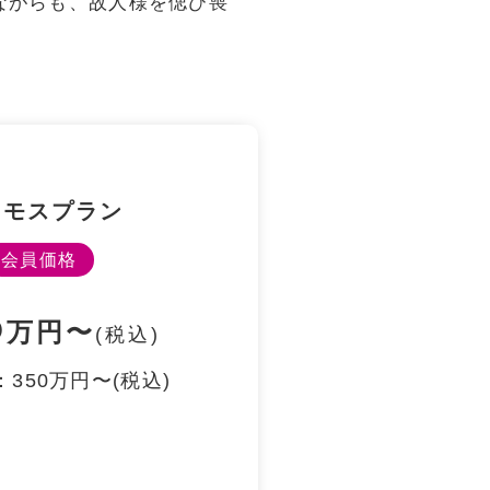
ながらも、故人様を偲び喪
スモスプラン
会員価格
5
万円〜
(税込)
350万円〜(税込)