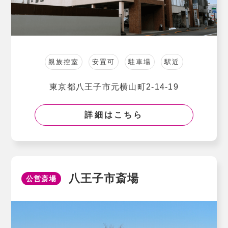
親族控室
安置可
駐車場
駅近
東京都⼋王⼦市元横⼭町2-14-19
詳細はこちら
八王子市斎場
公営斎場