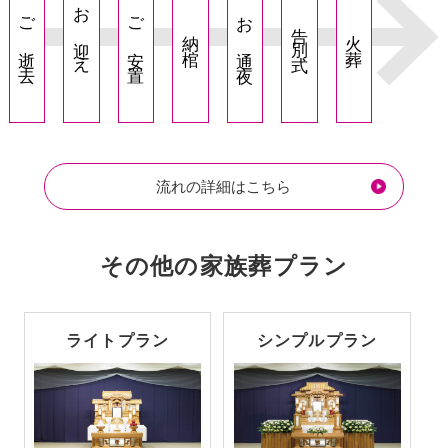
お迎え
ご逝去
ご安置
お通夜
告別式
納棺
火葬
流れの詳細はこちら
その他の
家族葬
プラン
ライトプラン
シンプルプラン