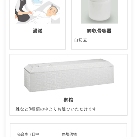
湯灌
御収骨容器
白切立
御棺
雅など3種類の中よりお選びいただけます
寝台車（日中
祭壇供物