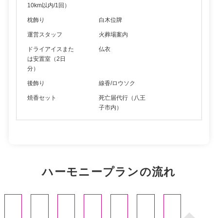
10km以内/1回）
枕飾り
白木位牌
運営スタッフ
火葬場案内
ドライアイスまた
仏衣
は安置室（2日
分）
後飾り
線香/ロウソク
焼香セット
死亡届代行（八王
子市内）
ハーモニープランの流れ