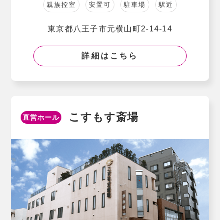
親族控室
安置可
駐車場
駅近
東京都⼋王⼦市元横⼭町2-14-14
詳細はこちら
こすもす斎場
直営ホール