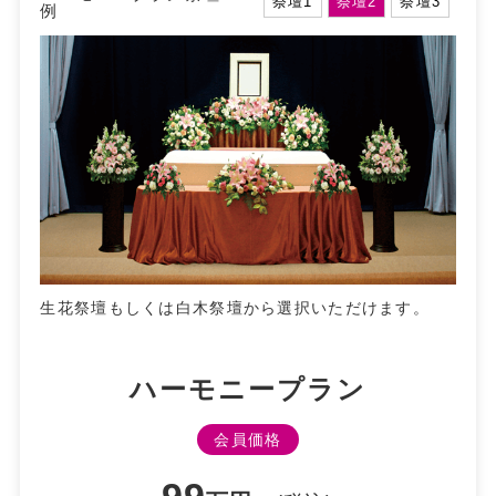
祭壇1
祭壇2
祭壇3
例
生花祭壇もしくは白木祭壇から選択いただけます。
ハーモニープラン
会員価格
99