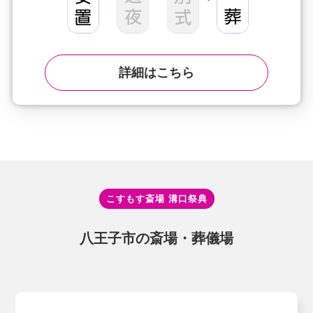
詳細はこちら
こすもす斎場 溝⼝祭典
⼋王⼦市の斎場・葬儀場