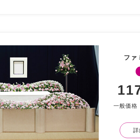
ファ
11
⼀般価格：
詳