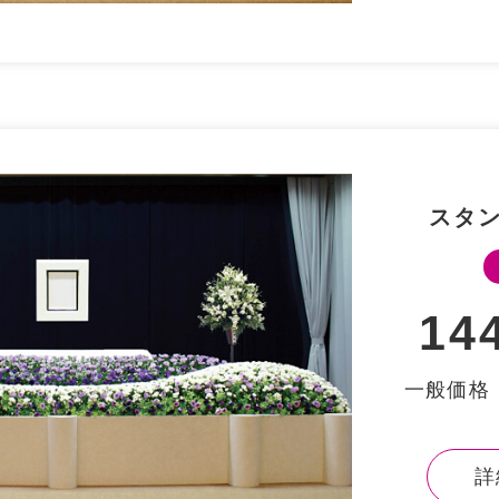
スタ
14
⼀般価格：
詳