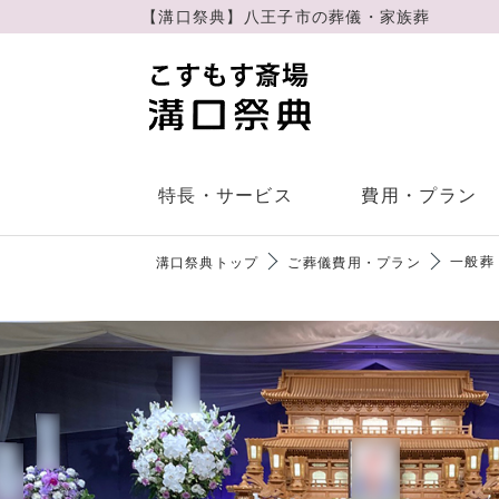
【溝⼝祭典】⼋王⼦市の葬儀・家族葬
特長・サービス
費用・プラン
一般葬
溝⼝祭典トップ
ご葬儀費⽤・プラン
会社概要
直葬
ご葬儀・家族葬の流れ
6つの特長
よく
事