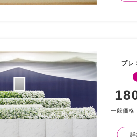
プレ
18
⼀般価格：
詳