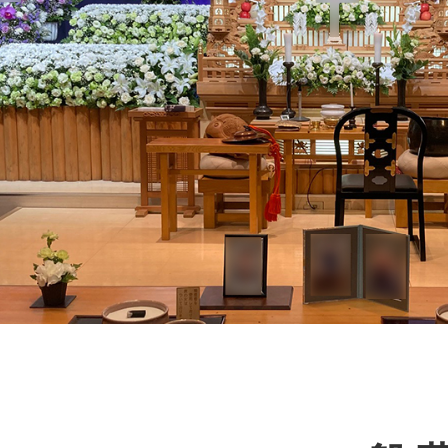
こすもす斎場
会報誌「こもれび」
家族葬
こすもす会館