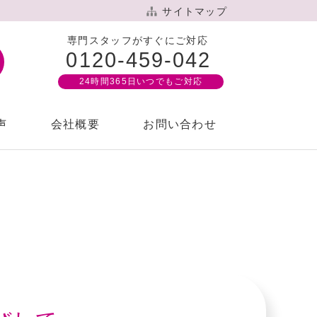
サイトマップ
専門スタッフがすぐにご対応
0120-459-042
24時間365⽇いつでもご対応
声
会社概要
お問い合わせ
針
案内
もす倶楽部
想いをカタチにするご葬儀