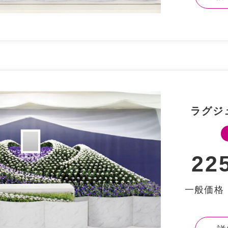
ラグジ
22
⼀般価格：