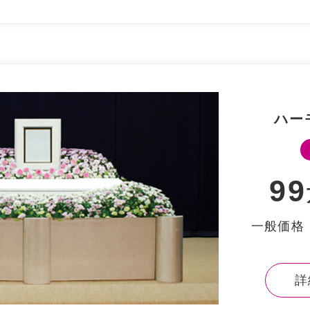
ハー
99
⼀般価格：
詳