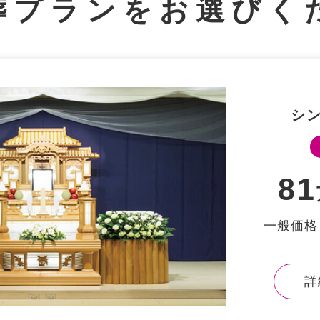
葬プランを
お選びく
シ
81
⼀般価格
詳