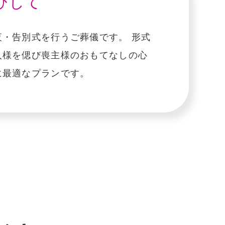
びして
・告別式を⾏うご葬儀です。 形式
人様を偲び喪主様のおもてなしの心
に最適なプランです。