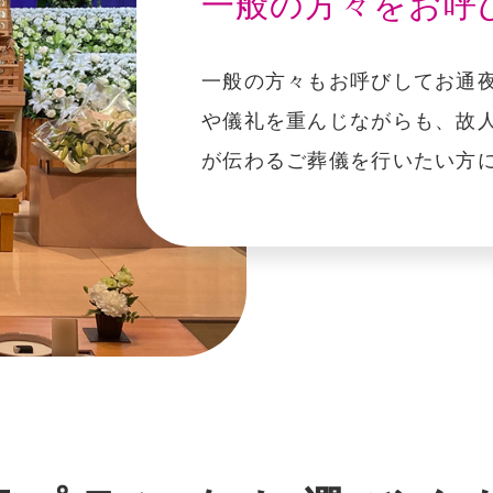
一般の方々をお呼
こすもす家族会館
大光寺会館斎場
⼀般の⽅々もお呼びしてお通夜
新着情報
一般葬
や儀礼を重んじながらも、故
が伝わるご葬儀を行いたい方
八王子市斎場