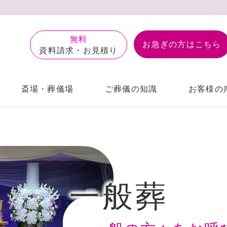
無料
お急ぎの⽅はこちら
資料請求・お見積り
斎場・葬儀場
ご葬儀の知識
お客様の
自宅葬
楢原斎場
個⼈情報保護⽅
一般葬
福祉葬
南多摩斎場
サイトマップ
スタッフ紹介
一日葬
供花・盛篭のご
宝泉寺別院
あるご質問
前相談
アフターサポート
お葬式ブログ
会員制度こす