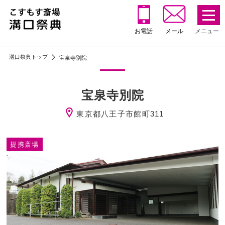
お電話
メール
溝口祭典トップ
宝泉寺別院
宝泉寺別院
東京都八王子市館町311
提携斎場