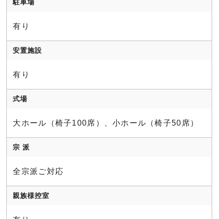
駐車場
有り
安置施設
有り
式場
大ホール（椅子100席）、小ホール（椅子50席）
宗 派
全宗派ご対応
親族様控室