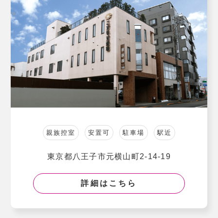
親族控室
安置可
駐車場
駅近
東京都⼋王⼦市元横⼭町2-14-19
詳細はこちら