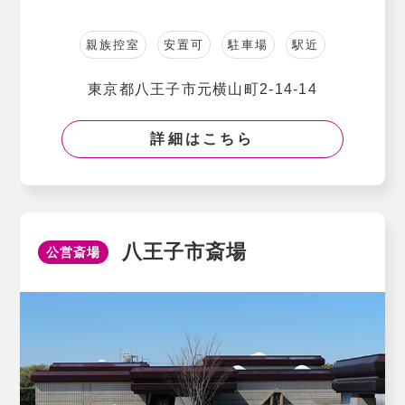
親族控室
安置可
駐車場
駅近
東京都⼋王⼦市元横⼭町2-14-14
詳細はこちら
八王子市斎場
公営斎場