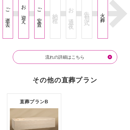
お迎え
お通夜
ご逝去
ご安置
告別式
納棺
火葬
流れの詳細はこちら
その他の
直葬
プラン
直葬プランB