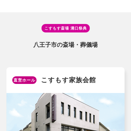
こすもす斎場 溝⼝祭典
⼋王⼦市の斎場・葬儀場
こすもす家族会館
直営ホール