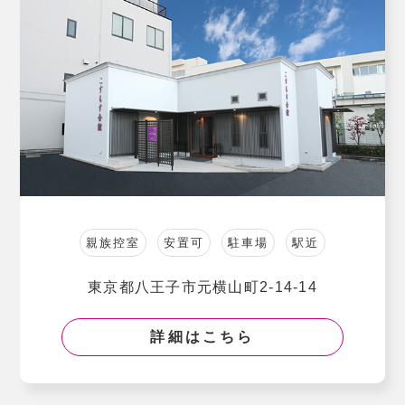
親族控室
安置可
駐車場
駅近
東京都⼋王⼦市元横⼭町2-14-14
詳細はこちら