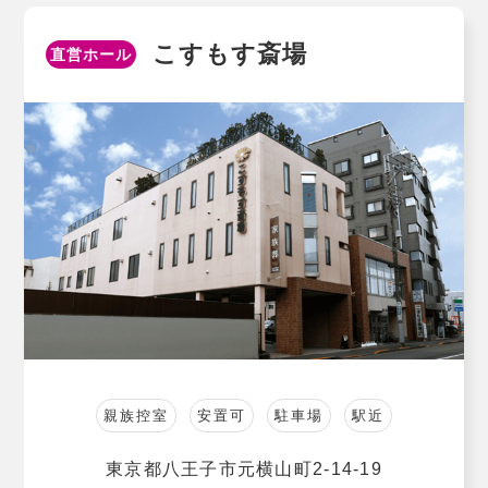
こすもす斎場
直営ホール
親族控室
安置可
駐車場
駅近
東京都⼋王⼦市元横⼭町2-14-19