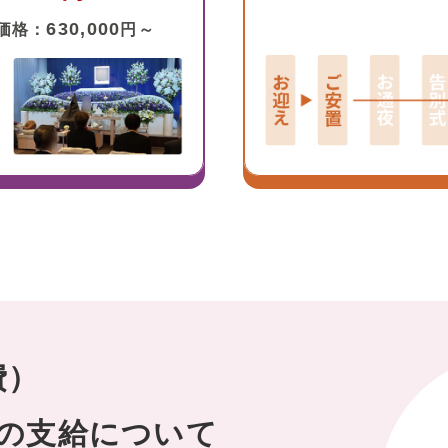
630,000
価格：
円～
費）
の支給について