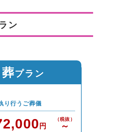
ラン
日葬
プラン
執り行うご葬儀
72,000
（税抜）
～
円