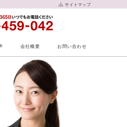
サイトマップ
声
会社概要
お問い合わせ
針
案内
もす倶楽部
想いをカタチにするご葬儀