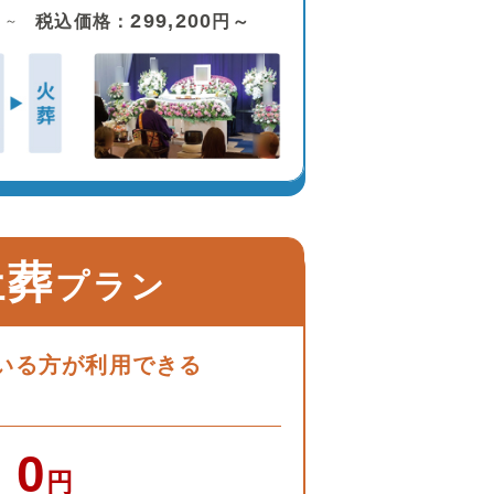
299,200
税込価格：
円～
）～
祉葬
プラン
いる方が利用できる
0
円