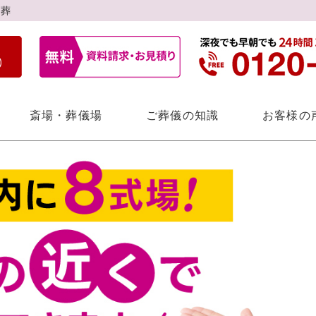
族葬
斎場・葬儀場
ご葬儀の知識
お客様の
自宅葬
楢原斎場
個⼈情報保護⽅
福祉葬
南多摩斎場
サイトマップ
スタッフ紹介
一日葬
供花・盛篭のご
宝泉寺別院
あるご質問
前相談
アフターサポート
お葬式ブログ
会員制度こす