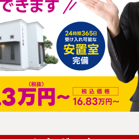
こすもす家族会館
大光寺会館斎場
新着情報
一般葬
八王子市斎場