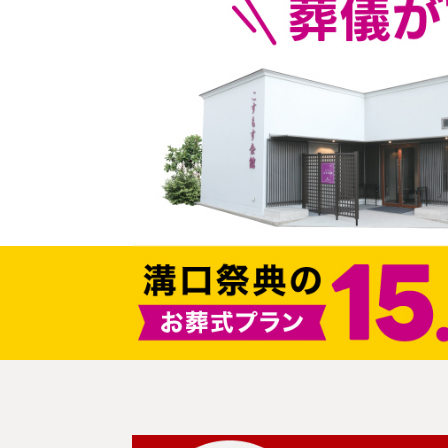
こすもす斎場
会報誌「こもれび」
家族葬
こすもす会館