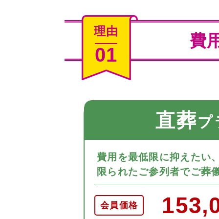
理由
費
01
直葬
プ
費用を最低限に抑えたい
限られたご参列者でご葬
153,
会員価格