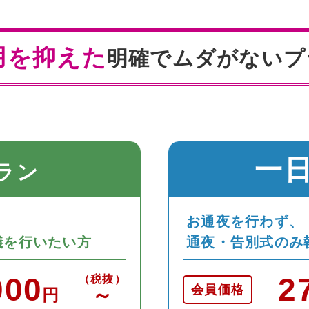
用を抑えた
明確でムダがないプ
一
ラン
、
お通夜を行わず、
儀を行いたい方
通夜・告別式のみ
000
2
（税抜）
会員価格
～
円