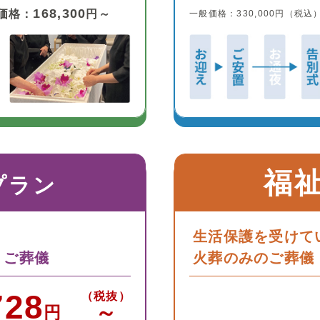
168,300
価格：
円～
一般価格：330,000円（税込
福
プラン
生活保護を受けて
うご葬儀
火葬のみのご葬儀
728
（税抜）
～
円