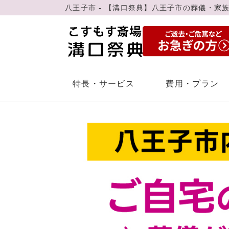
八王子市 - 【溝口祭典】八王子市の葬儀・家
特長・サービス
費用・プラン
会社概要
直葬
ご葬儀・家族葬の流れ
6つの特長
よく
事