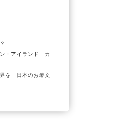
？
ン・アイランド カ
界を 日本のお箸文