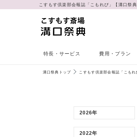
こすもす倶楽部会報誌「こもれび」【溝⼝祭典
特長・サービス
費用・プラン
溝⼝祭典トップ
こすもす倶楽部会報誌「こもれ
2026年
会社概要
直葬
2022年
ご葬儀・家族葬の流れ
6つの特長
よく
事