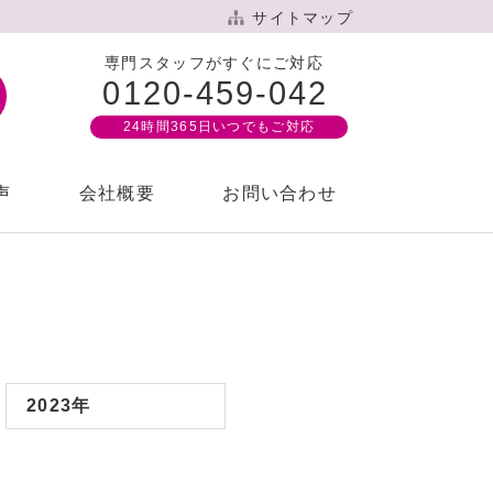
サイトマップ
専門スタッフがすぐにご対応
0120-459-042
24時間365⽇いつでもご対応
声
会社概要
お問い合わせ
針
2023年
案内
もす倶楽部
想いをカタチにするご葬儀