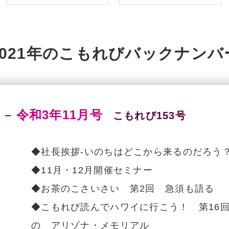
こすもす家族会館
大光寺会館斎場
新着情報
一般葬
2021年のこもれびバックナンバ
 – 令和3年11月号
こもれび153号
八王子市斎場
◆社長挨拶-いのちはどこから来るのだろう
◆11月・12月開催セミナー
◆お茶のこさいさい 第2回 急須も語る
◆こもれび読んでハワイに行こう！ 第16
の アリゾナ・メモリアル