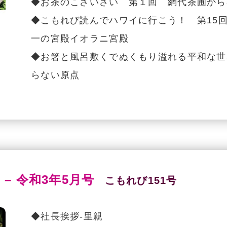
◆お茶のこさいさい 第１回 網代茶圃からajir
◆こもれび読んでハワイに行こう！ 第15
一の宮殿イオラニ宮殿
◆お箸と風呂敷くでぬくもり溢れる平和な世
らない原点
 – 令和3年5月号
こもれび151号
◆社長挨拶-里親