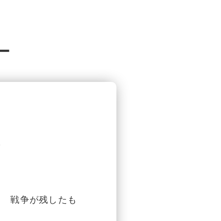
ー
？
回 戦争が残したも