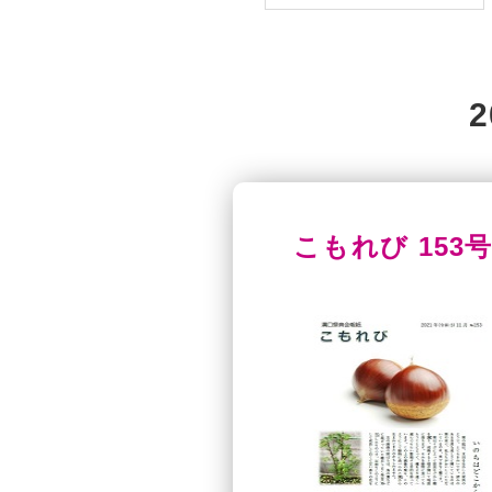
こすもす斎場
会報誌「こもれび」
家族葬
こもれび 153号
こすもす会館