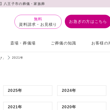
】⼋王⼦市の葬儀・家族葬
無料
お急ぎの⽅はこちら
資料請求・お見積り
斎場・葬儀場
ご葬儀の知識
お客様の
2021年
び」
自宅葬
楢原斎場
個⼈情報保護⽅
2025年
2024年
福祉葬
南多摩斎場
サイトマップ
スタッフ紹介
一日葬
供花・盛篭のご
宝泉寺別院
2021年
2020年
あるご質問
前相談
アフターサポート
お葬式ブログ
会員制度こす